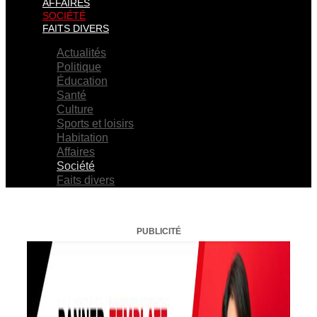
AFFAIRES
SOCIÉTÉ
FAITS DIVERS
Actualités
Politique
Éducation
Santé
Culture
Sports et loisirs
Habitation
Affaires
Société
Faits divers
PUBLICITÉ