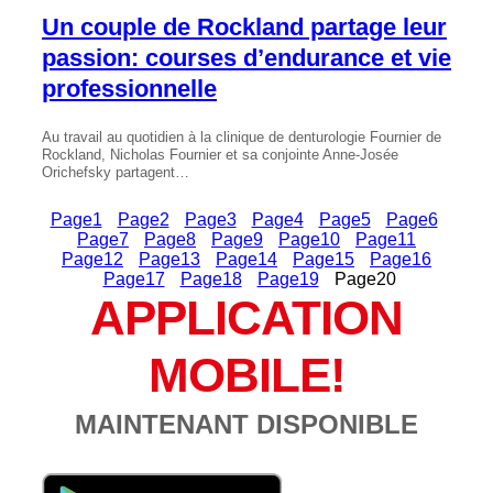
Un couple de Rockland partage leur
passion: courses d’endurance et vie
professionnelle
Au travail au quotidien à la clinique de denturologie Fournier de
Rockland, Nicholas Fournier et sa conjointe Anne-Josée
Orichefsky partagent…
Page
1
Page
2
Page
3
Page
4
Page
5
Page
6
Page
7
Page
8
Page
9
Page
10
Page
11
Page
12
Page
13
Page
14
Page
15
Page
16
Page
17
Page
18
Page
19
Page
20
APPLICATION
MOBILE!
MAINTENANT DISPONIBLE