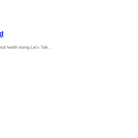
nd
ntal health during Let’s Talk…