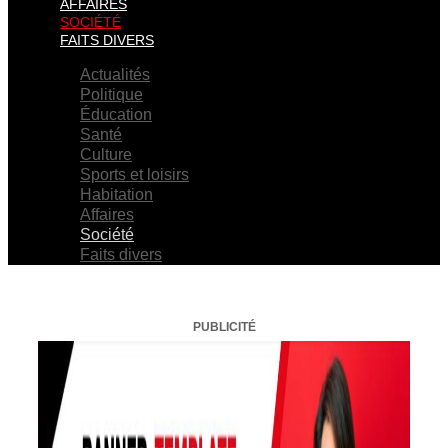
AFFAIRES
SOCIÉTÉ
FAITS DIVERS
Actualités
Politique
Éducation
Santé
Culture
Sports et loisirs
Habitation
Affaires
Société
Faits divers
PUBLICITÉ