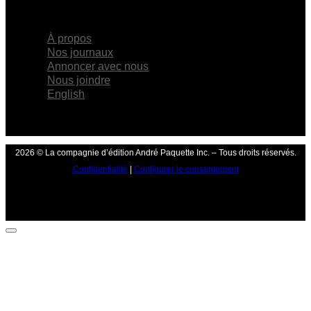
×
À propos
Nos journaux
Annoncer avec nous
Nous joindre
English
2026 © La compagnie d’édition André Paquette Inc. – Tous droits réservés.
Confidentialité
|
Configurer le consentement