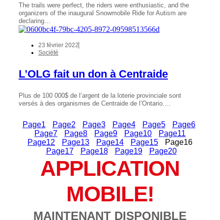
The trails were perfect, the riders were enthusiastic, and the
organizers of the inaugural Snowmobile Ride for Autism are
declaring…
23 février 2022
Société
L’OLG fait un don à Centraide
Plus de 100 000$ de l’argent de la loterie provinciale sont
versés à des organismes de Centraide de l’Ontario.…
Page
1
Page
2
Page
3
Page
4
Page
5
Page
6
Page
7
Page
8
Page
9
Page
10
Page
11
Page
12
Page
13
Page
14
Page
15
Page
16
Page
17
Page
18
Page
19
Page
20
APPLICATION
MOBILE!
MAINTENANT DISPONIBLE