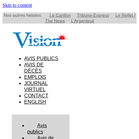
Skip to content
Nos autres hebdos:
Le Carillon
Tribune-Express
Le Reflet /
The News
L’Argenteuil
AVIS PUBLICS
AVIS DE
DÉCÈS
EMPLOIS
JOURNAL
VIRTUEL
CONTACT
ENGLISH
Avis
publics
Avis de