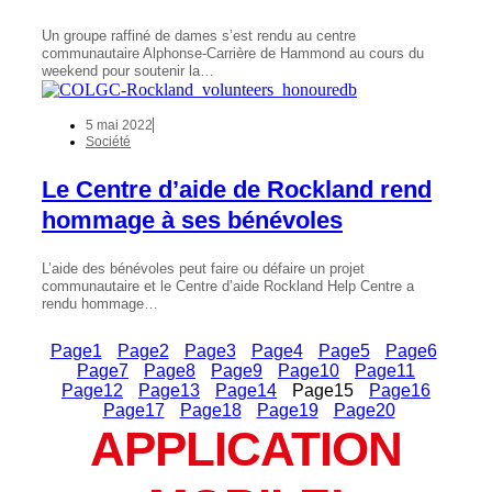
Un groupe raffiné de dames s’est rendu au centre
communautaire Alphonse-Carrière de Hammond au cours du
weekend pour soutenir la…
5 mai 2022
Société
Le Centre d’aide de Rockland rend
hommage à ses bénévoles
L’aide des bénévoles peut faire ou défaire un projet
communautaire et le Centre d’aide Rockland Help Centre a
rendu hommage…
Page
1
Page
2
Page
3
Page
4
Page
5
Page
6
Page
7
Page
8
Page
9
Page
10
Page
11
Page
12
Page
13
Page
14
Page
15
Page
16
Page
17
Page
18
Page
19
Page
20
APPLICATION