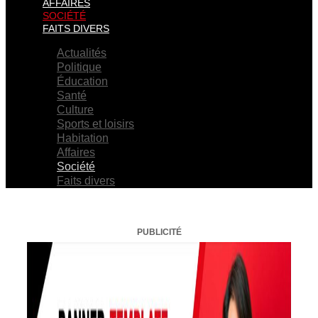
AFFAIRES
SOCIÉTÉ
FAITS DIVERS
Actualités
Politique
Éducation
Santé
Culture
Sports et loisirs
Habitation
Affaires
Société
Faits divers
PUBLICITÉ