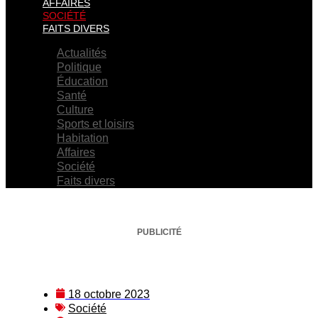
AFFAIRES
SOCIÉTÉ
FAITS DIVERS
Actualités
Politique
Éducation
Santé
Culture
Sports et loisirs
Habitation
Affaires
Société
Faits divers
PUBLICITÉ
18 octobre 2023
Société