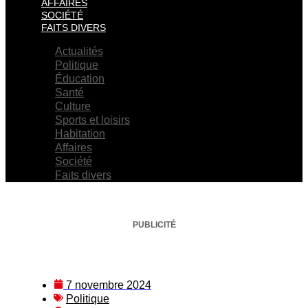
AFFAIRES
SOCIÉTÉ
FAITS DIVERS
Actualités
Politique
Éducation
Santé
Culture
Sports et loisirs
Habitation
Affaires
Société
Faits divers
PUBLICITÉ
7 novembre 2024
Politique