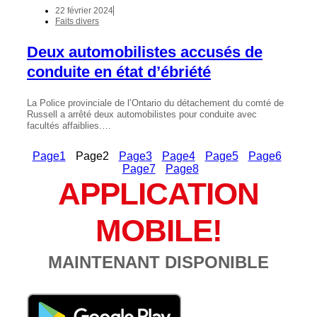
22 février 2024
Faits divers
Deux automobilistes accusés de
conduite en état d’ébriété
La Police provinciale de l’Ontario du détachement du comté de
Russell a arrêté deux automobilistes pour conduite avec
facultés affaiblies.…
Page
1
Page
2
Page
3
Page
4
Page
5
Page
6
Page
7
Page
8
APPLICATION
MOBILE!
MAINTENANT DISPONIBLE