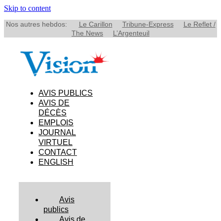
Skip to content
Nos autres hebdos:
Le Carillon
Tribune-Express
Le Reflet /
The News
L’Argenteuil
AVIS PUBLICS
AVIS DE
DÉCÈS
EMPLOIS
JOURNAL
VIRTUEL
CONTACT
ENGLISH
Avis
publics
Avis de