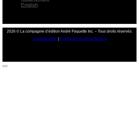
English
2026 © La compagnie d’édition André Paquette Inc. – Tous droits réservés.
Confidentialité
|
Configurer le consentement