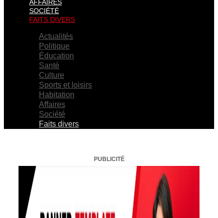
AFFAIRES
SOCIÉTÉ
FAITS DIVERS
Actualités
Politique
Éducation
Santé
Culture
Sports et loisirs
Habitation
Affaires
Société
Faits divers
PUBLICITÉ