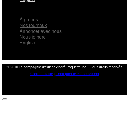
×
À propos
Nos journaux
Annoncer avec nous
Nous joindre
English
2026 © La compagnie d’édition André Paquette Inc. – Tous droits réservés.
Confidentialité
|
Configurer le consentement