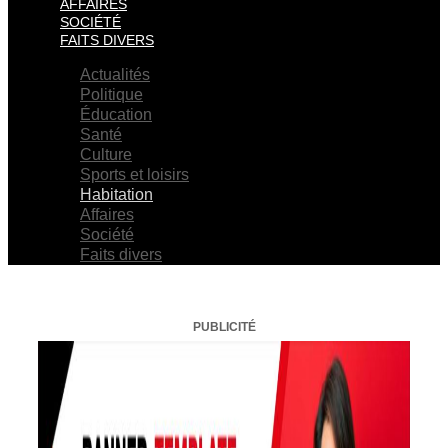
AFFAIRES
SOCIÉTÉ
FAITS DIVERS
Actualités
Politique
Éducation
Santé
Culture
Sports et loisirs
Habitation
Affaires
Société
Faits divers
PUBLICITÉ