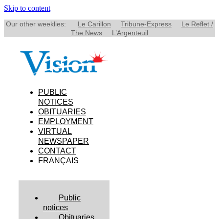
Skip to content
Our other weeklies:
Le Carillon
Tribune-Express
Le Reflet /
The News
L’Argenteuil
PUBLIC
NOTICES
OBITUARIES
EMPLOYMENT
VIRTUAL
NEWSPAPER
CONTACT
FRANÇAIS
Public
notices
Obituaries