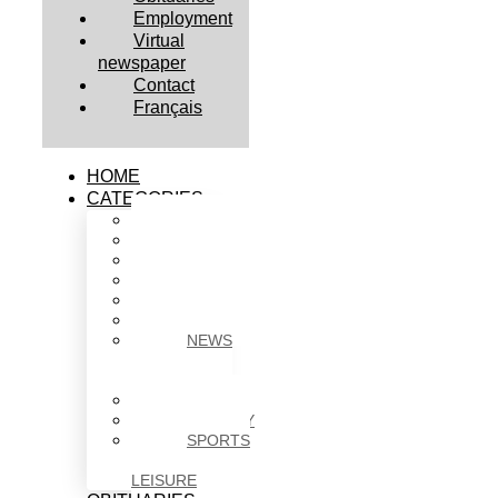
Employment
Virtual
newspaper
Contact
Français
HOME
CATEGORIES
BUSINESS
CULTURE
EDUCATION
HEALTH
HOUSING
NEWS
NEWS
IN
BRIEF
POLITICS
SOCIETY
SPORTS
&
LEISURE