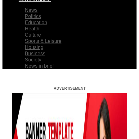
News
Politics
Education
Health
Culture
Sports & Leisure
Housing
Business
Society
News in brief
ADVERTISEMENT