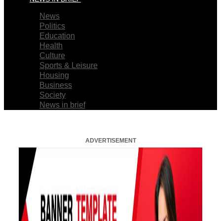
News
Politics
Education
Health
Culture
Sports & Leisure
Housing
Business
Society
News in brief
ADVERTISEMENT