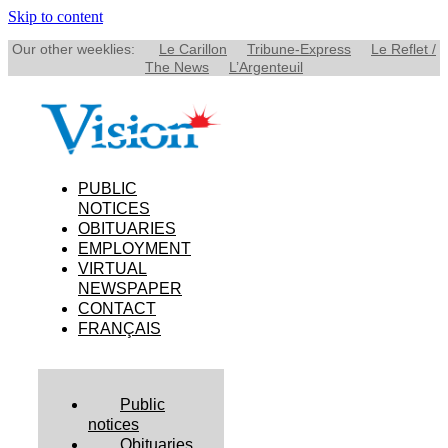
Skip to content
Our other weeklies:
Le Carillon
Tribune-Express
Le Reflet /
The News
L’Argenteuil
PUBLIC
NOTICES
OBITUARIES
EMPLOYMENT
VIRTUAL
NEWSPAPER
CONTACT
FRANÇAIS
Public
notices
Obituaries