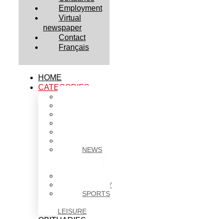
Employment
Virtual
newspaper
Contact
Français
HOME
CATEGORIES
BUSINESS
CULTURE
EDUCATION
HEALTH
HOUSING
NEWS
NEWS
IN
BRIEF
POLITICS
SOCIETY
SPORTS
&
LEISURE