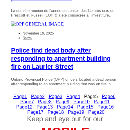
La dernière réunion de l’année du conseil des Comtés unis de
Prescott et Russell (CUPR) a été consacrée à l’investiture…
November 19, 2025
News
Police find dead body after
responding to apartment building
fire on Laurier Street
Ontario Provincial Police (OPP) officers located a dead person
after responding to an apartment building that was on fire in…
Page
1
Page
2
Page
3
Page
4
Page
5
Page
6
Page
7
Page
8
Page
9
Page
10
Page
11
Page
12
Page
13
Page
14
Page
15
Page
16
Page
17
Page
18
Page
19
Page
20
Keep and eye out for our