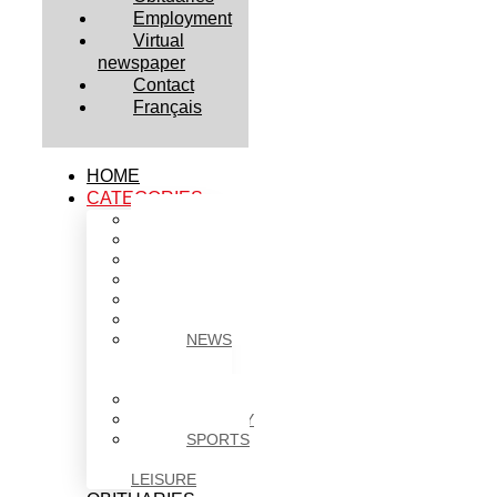
Employment
Virtual
newspaper
Contact
Français
HOME
CATEGORIES
BUSINESS
CULTURE
EDUCATION
HEALTH
HOUSING
NEWS
NEWS
IN
BRIEF
POLITICS
SOCIETY
SPORTS
&
LEISURE