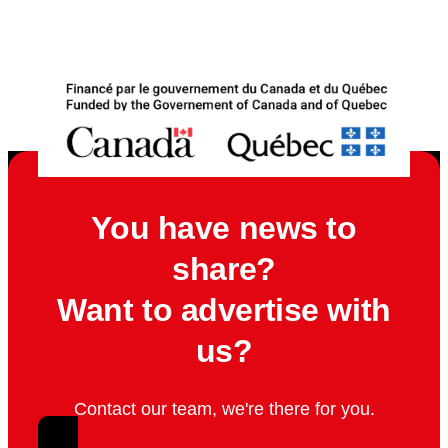
You have news to
share?
Want to advertise with
us?
Contact our team, we're there for you.