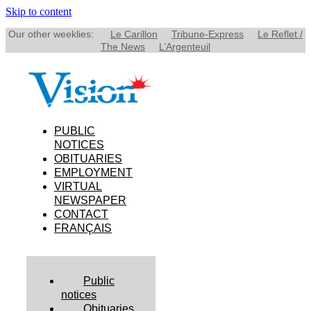
Skip to content
Our other weeklies:
Le Carillon
Tribune-Express
Le Reflet /
The News
L’Argenteuil
PUBLIC
NOTICES
OBITUARIES
EMPLOYMENT
VIRTUAL
NEWSPAPER
CONTACT
FRANÇAIS
Public
notices
Obituaries