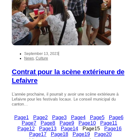
September 13, 2023
News
,
Culture
Contrat pour la scène extérieure de
Lefaivre
L’année prochaine, il pourrait y avoir une scène extérieure à
Lefaivre pour les festivals locaux. Le conseil municipal du
canton…
Page
1
Page
2
Page
3
Page
4
Page
5
Page
6
Page
7
Page
8
Page
9
Page
10
Page
11
Page
12
Page
13
Page
14
Page
15
Page
16
Page
17
Page
18
Page
19
Page
20