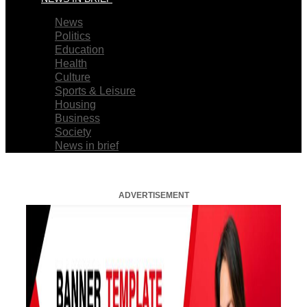
News
Politics
Education
Health
Culture
Sports & Leisure
Housing
Business
Society
News in brief
ADVERTISEMENT