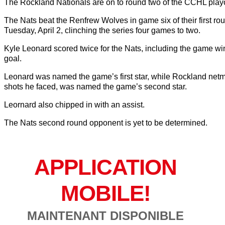
The Rockland Nationals are on to round two of the CCHL playo
The Nats beat the Renfrew Wolves in game six of their first ro
Tuesday, April 2, clinching the series four games to two.
Kyle Leonard scored twice for the Nats, including the game wi
goal.
Leonard was named the game’s first star, while Rockland netm
shots he faced, was named the game’s second star.
Leornard also chipped in with an assist.
The Nats second round opponent is yet to be determined.
APPLICATION
MOBILE!
MAINTENANT DISPONIBLE