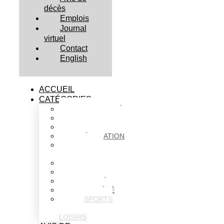
décès
Emplois
Journal
virtuel
Contact
English
ACCUEIL
CATÉGORIES
ACTUALITÉS
AFFAIRES
CULTURE
ÉDUCATION
FAITS
DIVERS
HABITATION
POLITIQUE
SANTÉ
SOCIÉTÉ
SPORTS
ET
LOISIRS