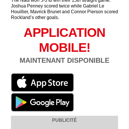
The Nats won 5-3 to win their 15th straight game.
Joshua Penney scored twice while Gabriel Le
Houillier, Mavrick Brunet and Connor Pierson scored
Rockland’s other goals.
APPLICATION
MOBILE!
MAINTENANT DISPONIBLE
PUBLICITÉ