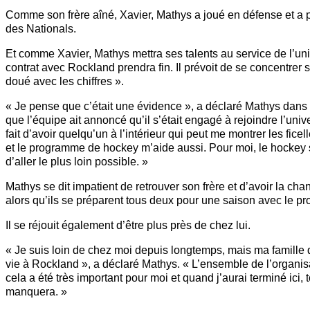
Comme son frère aîné, Xavier, Mathys a joué en défense et a po
des Nationals.
Et comme Xavier, Mathys mettra ses talents au service de l’un
contrat avec Rockland prendra fin. Il prévoit de se concentrer sur
doué avec les chiffres ».
« Je pense que c’était une évidence », a déclaré Mathys dans
que l’équipe ait annoncé qu’il s’était engagé à rejoindre l’uni
fait d’avoir quelqu’un à l’intérieur qui peut me montrer les ficel
et le programme de hockey m’aide aussi. Pour moi, le hockey se
d’aller le plus loin possible. »
Mathys se dit impatient de retrouver son frère et d’avoir la cha
alors qu’ils se préparent tous deux pour une saison avec le p
Il se réjouit également d’être plus près de chez lui.
« Je suis loin de chez moi depuis longtemps, mais ma famille
vie à Rockland », a déclaré Mathys. « L’ensemble de l’organis
cela a été très important pour moi et quand j’aurai terminé ic
manquera. »