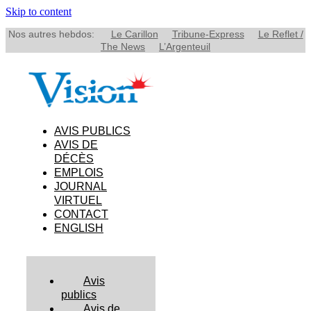
Skip to content
Nos autres hebdos:
Le Carillon
Tribune-Express
Le Reflet /
The News
L’Argenteuil
AVIS PUBLICS
AVIS DE
DÉCÈS
EMPLOIS
JOURNAL
VIRTUEL
CONTACT
ENGLISH
Avis
publics
Avis de