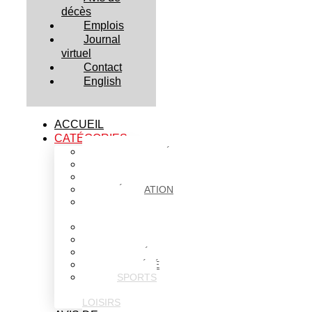
décès
Emplois
Journal
virtuel
Contact
English
ACCUEIL
CATÉGORIES
ACTUALITÉS
AFFAIRES
CULTURE
ÉDUCATION
FAITS
DIVERS
HABITATION
POLITIQUE
SANTÉ
SOCIÉTÉ
SPORTS
ET
LOISIRS