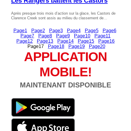
Les Rangers battent les Castors
Après presque trois mois d’action sur la glace, les Castors de
Clarence Creek sont assis au milieu du classement de…
Page
1
Page
2
Page
3
Page
4
Page
5
Page
6
Page
7
Page
8
Page
9
Page
10
Page
11
Page
12
Page
13
Page
14
Page
15
Page
16
Page
17
Page
18
Page
19
Page
20
APPLICATION
MOBILE!
MAINTENANT DISPONIBLE