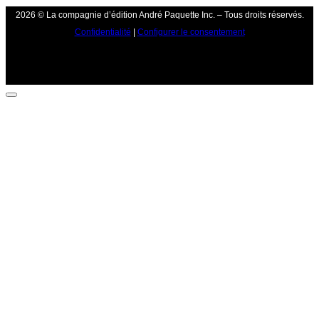
2026 © La compagnie d’édition André Paquette Inc. – Tous droits réservés.
Confidentialité
|
Configurer le consentement