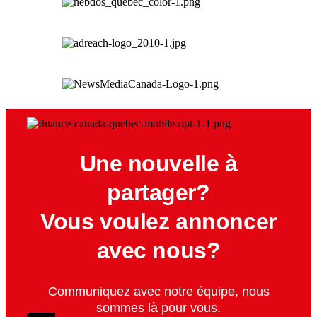
Une nouvelle à
partager?
Vous voulez annoncer
avec nous?
Communiquez avec notre équipe, nous
sommes là pour vous.