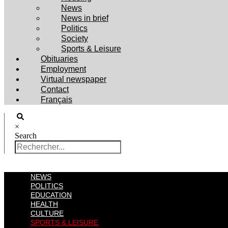
News
News in brief
Politics
Society
Sports & Leisure
Obituaries
Employment
Virtual newspaper
Contact
Français
×
Search
NEWS
POLITICS
EDUCATION
HEALTH
CULTURE
SPORTS & LEISURE