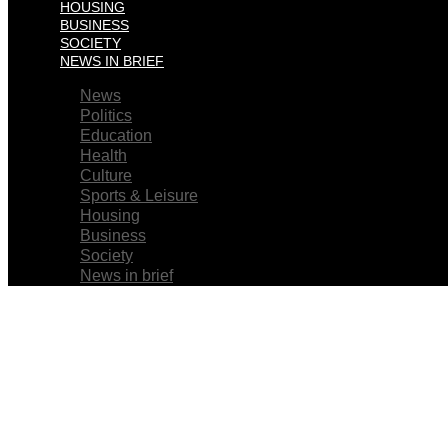
HOUSING
BUSINESS
SOCIETY
NEWS IN BRIEF
News
Politics
Education
Health
Culture
Sports & Leisure
Housing
Business
Society
News in brief