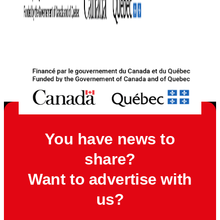
You have news to
share?
Want to advertise with
us?