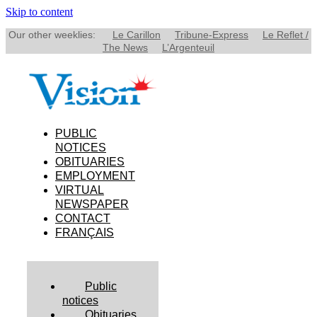
Skip to content
Our other weeklies:
Le Carillon
Tribune-Express
Le Reflet /
The News
L’Argenteuil
PUBLIC
NOTICES
OBITUARIES
EMPLOYMENT
VIRTUAL
NEWSPAPER
CONTACT
FRANÇAIS
Public
notices
Obituaries