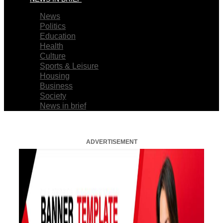
News
Politics
Education
Health
Culture
Sports & Leisure
Housing
Business
Society
News in brief
ADVERTISEMENT