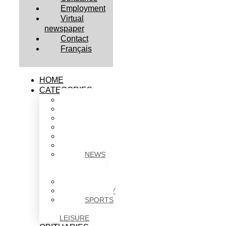
Employment
Virtual
newspaper
Contact
Français
HOME
CATEGORIES
BUSINESS
CULTURE
EDUCATION
HEALTH
HOUSING
NEWS
NEWS
IN
BRIEF
POLITICS
SOCIETY
SPORTS
&
LEISURE