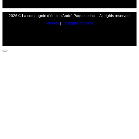
2026 © La compagnie d’édition André Paquette Inc. – All rights reserved.
Privacy
|
Configure consent