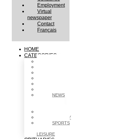
Employment
Virtual
newspaper
Contact
Français
HOME
CATEGORIES
BUSINESS
CULTURE
EDUCATION
HEALTH
HOUSING
NEWS
NEWS
IN
BRIEF
POLITICS
SOCIETY
SPORTS
&
LEISURE