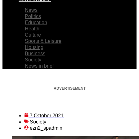
News
Politics
Education
Health
Culture
Sports & Leisure
Housing
Business
Society
News in brief
ADVERTISEMENT
7 October 2021
Society
ezn2_spadmin