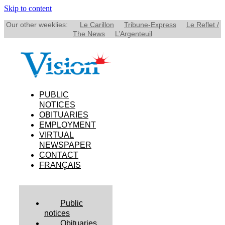
Skip to content
Our other weeklies:
Le Carillon
Tribune-Express
Le Reflet /
The News
L’Argenteuil
PUBLIC
NOTICES
OBITUARIES
EMPLOYMENT
VIRTUAL
NEWSPAPER
CONTACT
FRANÇAIS
Public
notices
Obituaries