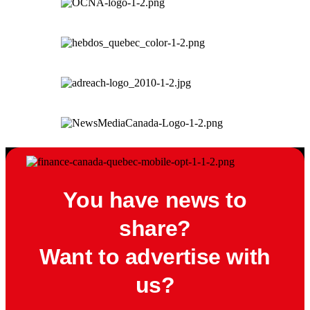
You have news to
share?
Want to advertise with
us?