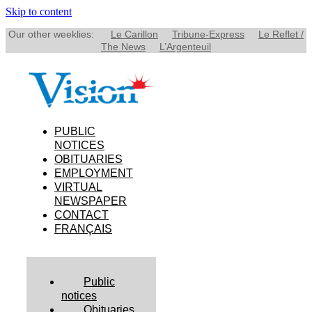
Skip to content
Our other weeklies:
Le Carillon
Tribune-Express
Le Reflet /
The News
L’Argenteuil
PUBLIC
NOTICES
OBITUARIES
EMPLOYMENT
VIRTUAL
NEWSPAPER
CONTACT
FRANÇAIS
Public
notices
Obituaries