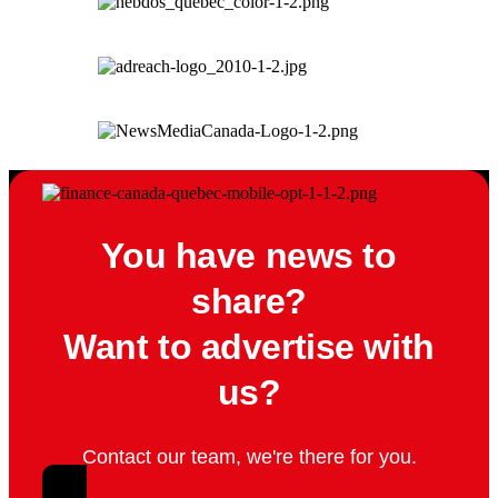
You have news to
share?
Want to advertise with
us?
Contact our team, we're there for you.