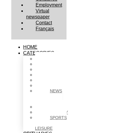
Employment
Virtual
newspaper
Contact
Français
HOME
CATEGORIES
BUSINESS
CULTURE
EDUCATION
HEALTH
HOUSING
NEWS
NEWS
IN
BRIEF
POLITICS
SOCIETY
SPORTS
&
LEISURE