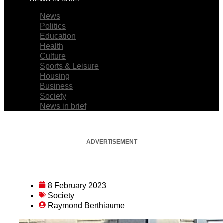
News
Politics
Education
Health
Culture
Sports & Leisure
Housing
Business
Society
News in brief
ADVERTISEMENT
8 February 2023
Society
Raymond Berthiaume