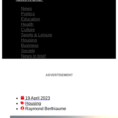
News
Politics
Education
Health
Culture
Sports & Leisure
Housing
Business
Society
News in brief
ADVERTISEMENT
19 April 2023
Housing
Raymond Berthiaume