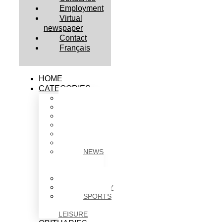
Employment
Virtual
newspaper
Contact
Français
HOME
CATEGORIES
BUSINESS
CULTURE
EDUCATION
HEALTH
HOUSING
NEWS
NEWS
IN
BRIEF
POLITICS
SOCIETY
SPORTS
&
LEISURE