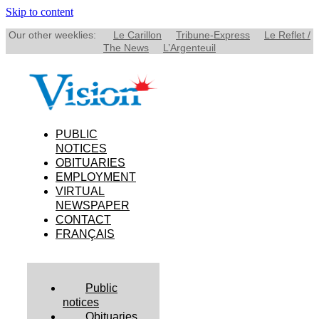
Skip to content
Our other weeklies:
Le Carillon
Tribune-Express
Le Reflet /
The News
L’Argenteuil
PUBLIC
NOTICES
OBITUARIES
EMPLOYMENT
VIRTUAL
NEWSPAPER
CONTACT
FRANÇAIS
Public
notices
Obituaries