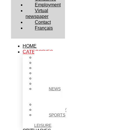
Employment
Virtual
newspaper
Contact
Français
HOME
CATEGORIES
BUSINESS
CULTURE
EDUCATION
HEALTH
HOUSING
NEWS
NEWS
IN
BRIEF
POLITICS
SOCIETY
SPORTS
&
LEISURE