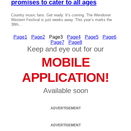
promises to cater to all ages
Country music fans. Get ready. It’s coming. The Wendover
Western Festival is just weeks away. This year’s marks the
38th…
Page
1
Page
2
Page
3
Page
4
Page
5
Page
6
Page
7
Page
8
Keep and eye out for our
MOBILE
APPLICATION!
Available soon
ADVERTISEMENT
ADVERTISEMENT