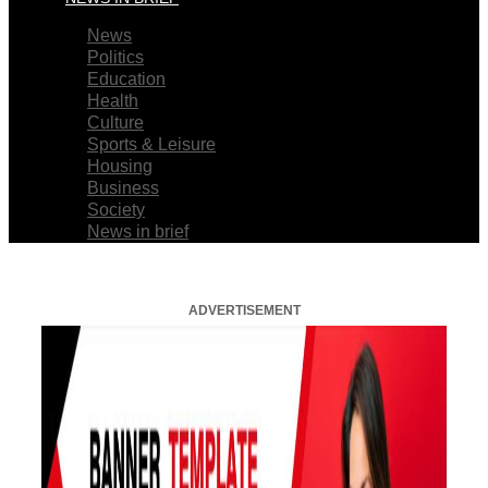
News
Politics
Education
Health
Culture
Sports & Leisure
Housing
Business
Society
News in brief
ADVERTISEMENT