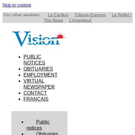
Skip to content
Our other weeklies:
Le Carillon
Tribune-Express
Le Reflet /
The News
L’Argenteuil
PUBLIC
NOTICES
OBITUARIES
EMPLOYMENT
VIRTUAL
NEWSPAPER
CONTACT
FRANÇAIS
Public
notices
Obituaries