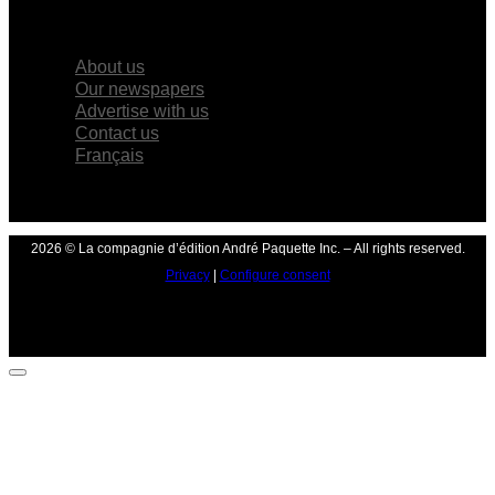
×
About us
Our newspapers
Advertise with us
Contact us
Français
2026 © La compagnie d’édition André Paquette Inc. – All rights reserved.
Privacy
|
Configure consent