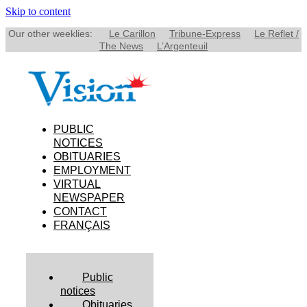
Skip to content
Our other weeklies:
Le Carillon
Tribune-Express
Le Reflet /
The News
L’Argenteuil
PUBLIC
NOTICES
OBITUARIES
EMPLOYMENT
VIRTUAL
NEWSPAPER
CONTACT
FRANÇAIS
Public
notices
Obituaries