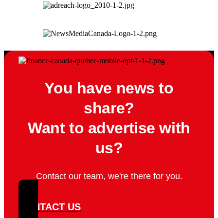
You have news to
share?
Want to advertise with
us?
Contact our team, we're there for you.
CONTACT US