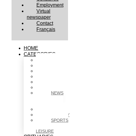
Employment
Virtual
newspaper
Contact
Français
HOME
CATEGORIES
BUSINESS
CULTURE
EDUCATION
HEALTH
HOUSING
NEWS
NEWS
IN
BRIEF
POLITICS
SOCIETY
SPORTS
&
LEISURE