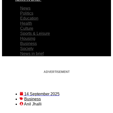
News
Politics
Education
Health
Culture
Sports & Leisure
Housing
Business
Society
News in brief
ADVERTISEMENT
14 September 2025
Business
Anil Jhalli