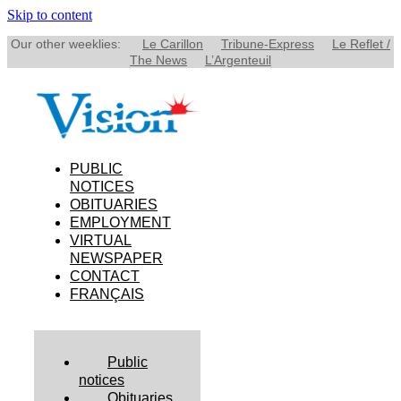
Skip to content
Our other weeklies:
Le Carillon
Tribune-Express
Le Reflet /
The News
L’Argenteuil
PUBLIC
NOTICES
OBITUARIES
EMPLOYMENT
VIRTUAL
NEWSPAPER
CONTACT
FRANÇAIS
Public
notices
Obituaries