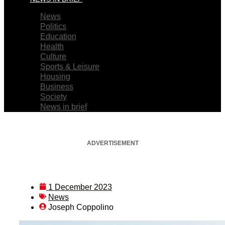
News
Politics
Education
Health
Culture
Sports & Leisure
Housing
Business
Society
News in brief
ADVERTISEMENT
1 December 2023
News
Joseph Coppolino