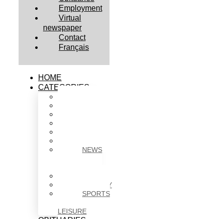
Employment
Virtual
newspaper
Contact
Français
HOME
CATEGORIES
BUSINESS
CULTURE
EDUCATION
HEALTH
HOUSING
NEWS
NEWS
IN
BRIEF
POLITICS
SOCIETY
SPORTS
&
LEISURE