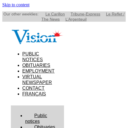
Skip to content
Our other weeklies:
Le Carillon
Tribune-Express
Le Reflet /
The News
L’Argenteuil
PUBLIC
NOTICES
OBITUARIES
EMPLOYMENT
VIRTUAL
NEWSPAPER
CONTACT
FRANÇAIS
Public
notices
Obituaries