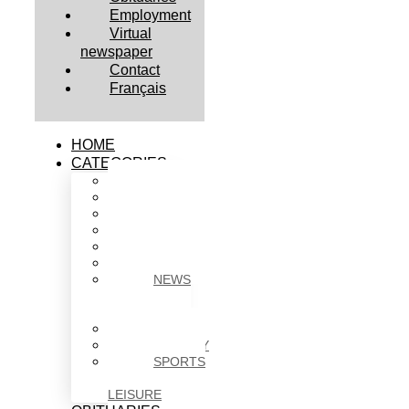
Employment
Virtual
newspaper
Contact
Français
HOME
CATEGORIES
BUSINESS
CULTURE
EDUCATION
HEALTH
HOUSING
NEWS
NEWS
IN
BRIEF
POLITICS
SOCIETY
SPORTS
&
LEISURE