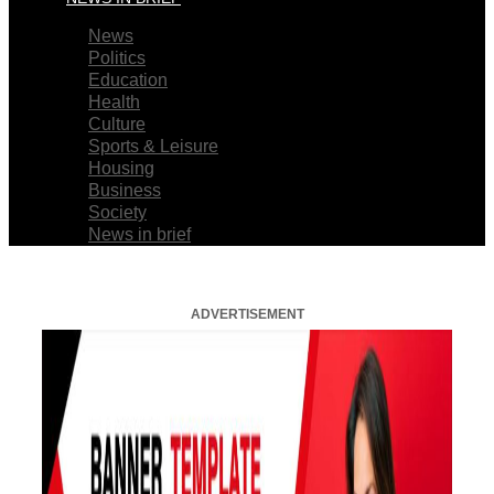
News
Politics
Education
Health
Culture
Sports & Leisure
Housing
Business
Society
News in brief
ADVERTISEMENT