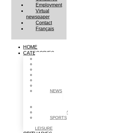
Employment
Virtual
newspaper
Contact
Français
HOME
CATEGORIES
BUSINESS
CULTURE
EDUCATION
HEALTH
HOUSING
NEWS
NEWS
IN
BRIEF
POLITICS
SOCIETY
SPORTS
&
LEISURE