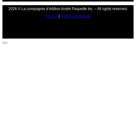
2026 © La compagnie d’édition André Paquette Inc. – All rights reserved.
Privacy
|
Configure consent