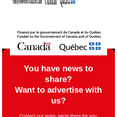
You have news to
share?
Want to advertise with
us?
Contact our team, we're there for you.