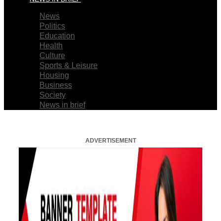
News
Politics
Education
Health
Culture
Sports & Leisure
Housing
Business
Society
News in brief
ADVERTISEMENT