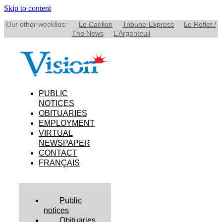
Skip to content
Our other weeklies:
Le Carillon
Tribune-Express
Le Reflet /
The News
L’Argenteuil
PUBLIC
NOTICES
OBITUARIES
EMPLOYMENT
VIRTUAL
NEWSPAPER
CONTACT
FRANÇAIS
Public
notices
Obituaries