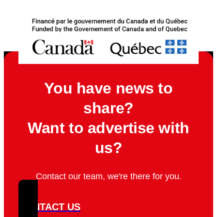
You have news to
share?
Want to advertise with
us?
Contact our team, we're there for you.
CONTACT US