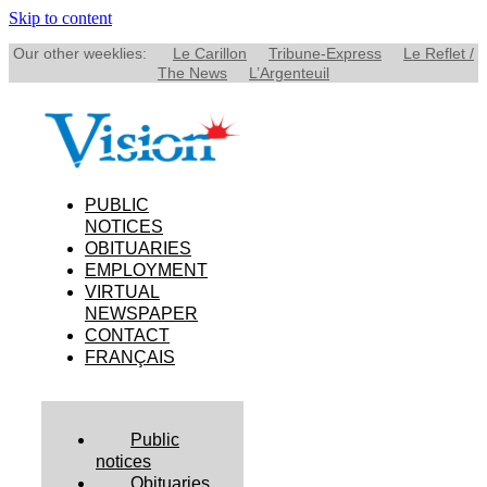
Skip to content
Our other weeklies:
Le Carillon
Tribune-Express
Le Reflet /
The News
L’Argenteuil
PUBLIC
NOTICES
OBITUARIES
EMPLOYMENT
VIRTUAL
NEWSPAPER
CONTACT
FRANÇAIS
Public
notices
Obituaries