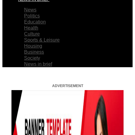
News
Politics
Education
Health
Culture
Sports & Leisure
Housing
Business
Society
News in brief
ADVERTISEMENT