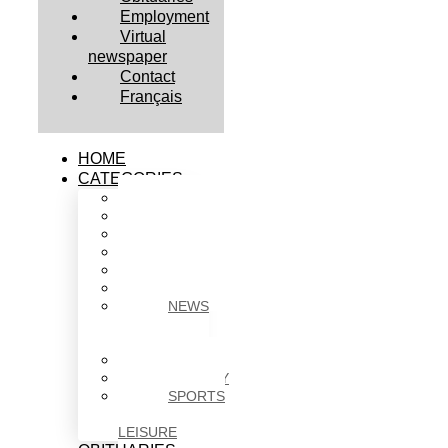
Employment
Virtual
newspaper
Contact
Français
HOME
CATEGORIES
BUSINESS
CULTURE
EDUCATION
HEALTH
HOUSING
NEWS
NEWS
IN
BRIEF
POLITICS
SOCIETY
SPORTS
&
LEISURE