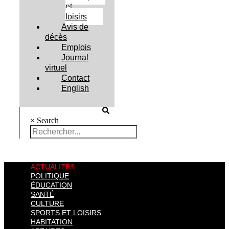
et
loisirs
Avis de
décès
Emplois
Journal
virtuel
Contact
English
×
Search
ACTUALITÉS
POLITIQUE
ÉDUCATION
SANTÉ
CULTURE
SPORTS ET LOISIRS
HABITATION