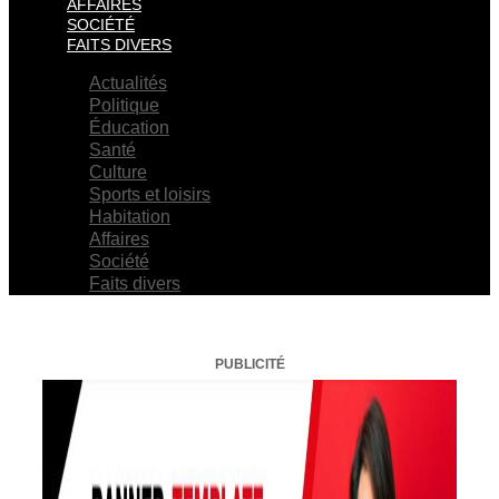
AFFAIRES
SOCIÉTÉ
FAITS DIVERS
Actualités
Politique
Éducation
Santé
Culture
Sports et loisirs
Habitation
Affaires
Société
Faits divers
PUBLICITÉ