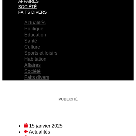
AFFAIRES
SOCIÉTÉ
FAITS DIVERS
Actualités
Politique
Éducation
Santé
Culture
Sports et loisirs
Habitation
Affaires
Société
Faits divers
PUBLICITÉ
15 janvier 2025
Actualités