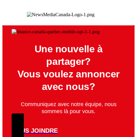
Une nouvelle à
partager?
Vous voulez annoncer
avec nous?
Communiquez avec notre équipe, nous
sommes là pour vous.
NOUS JOINDRE