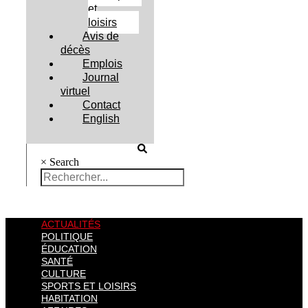
et
loisirs
Avis de
décès
Emplois
Journal
virtuel
Contact
English
×
Search
ACTUALITÉS
POLITIQUE
ÉDUCATION
SANTÉ
CULTURE
SPORTS ET LOISIRS
HABITATION