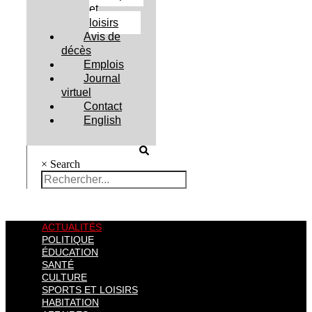
et
loisirs
Avis de
décès
Emplois
Journal
virtuel
Contact
English
×
Search
ACTUALITÉS
POLITIQUE
ÉDUCATION
SANTÉ
CULTURE
SPORTS ET LOISIRS
HABITATION