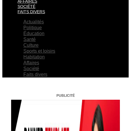
AFFAIRES
SOCIÉTÉ
FAITS DIVERS
Actualités
Politique
Éducation
Santé
Culture
Sports et loisirs
Habitation
Affaires
Société
Faits divers
PUBLICITÉ